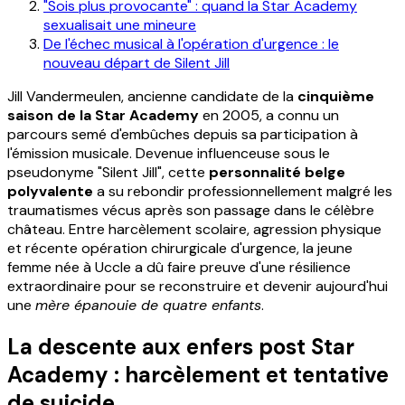
"Sois plus provocante" : quand la Star Academy
sexualisait une mineure
De l'échec musical à l'opération d'urgence : le
nouveau départ de Silent Jill
Jill Vandermeulen, ancienne candidate de la
cinquième
saison de la Star Academy
en 2005, a connu un
parcours semé d'embûches depuis sa participation à
l'émission musicale. Devenue influenceuse sous le
pseudonyme "Silent Jill", cette
personnalité belge
polyvalente
a su rebondir professionnellement malgré les
traumatismes vécus après son passage dans le célèbre
château. Entre harcèlement scolaire, agression physique
et récente opération chirurgicale d'urgence, la jeune
femme née à Uccle a dû faire preuve d'une résilience
extraordinaire pour se reconstruire et devenir aujourd'hui
une
mère épanouie de quatre enfants
.
La descente aux enfers post Star
Academy : harcèlement et tentative
de suicide