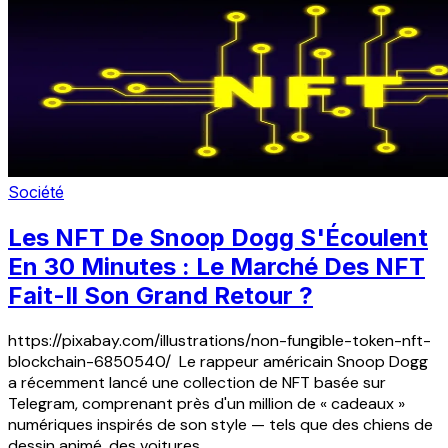
Société
Les NFT De Snoop Dogg S'Écoulent
En 30 Minutes : Le Marché Des NFT
Fait-Il Son Grand Retour ?
https://pixabay.com/illustrations/non-fungible-token-nft-
blockchain-6850540/ Le rappeur américain Snoop Dogg
a récemment lancé une collection de NFT basée sur
Telegram, comprenant près d'un million de « cadeaux »
numériques inspirés de son style — tels que des chiens de
dessin animé, des voitures...