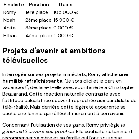
Finaliste
Position
Gains
Romy
1ère place
105 000 €
Noah
2ème place
15 900 €
Anita
3ème place
9 000 €
Ethan
4ème place
5 000 €
Projets d'avenir et ambitions
télévisuelles
Interrogée sur ses projets immédiats, Romy affiche
une
humilité rafraîchissante
. "Je sors d'ici et je pars en
vacances !", déclare-t-elle avec spontanéité à Christophe
Beaugrand. Cette réaction naturelle contraste avec
l'attitude calculatrice souvent reprochée aux candidats de
télé-réalité. Mais derrière cette légèreté apparente se
cache une femme qui réfléchit mûrement à son avenir.
Concernant l'utilisation de ses gains, Romy privilégie
la
générosité envers ses proches
. Elle souhaite notamment
récompenser sa mère et sa famille qui l'ont soutenue