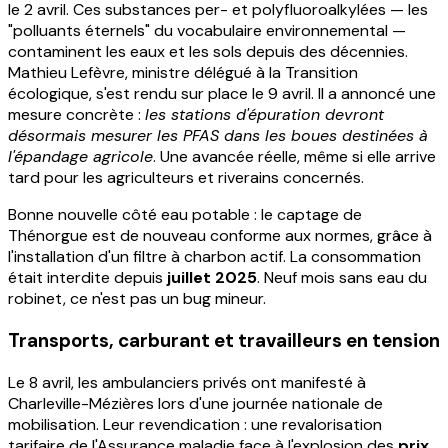
le 2 avril. Ces substances per- et polyfluoroalkylées — les
"polluants éternels" du vocabulaire environnemental —
contaminent les eaux et les sols depuis des décennies.
Mathieu Lefèvre, ministre délégué à la Transition
écologique, s'est rendu sur place le 9 avril. Il a annoncé une
mesure concrète :
les stations d'épuration devront
désormais mesurer les PFAS dans les boues destinées à
l'épandage agricole
. Une avancée réelle, même si elle arrive
tard pour les agriculteurs et riverains concernés.
Bonne nouvelle côté eau potable : le captage de
Thénorgue est de nouveau conforme aux normes, grâce à
l'installation d'un filtre à charbon actif. La consommation
était interdite depuis
juillet 2025
. Neuf mois sans eau du
robinet, ce n'est pas un bug mineur.
Transports, carburant et travailleurs en tension
Le 8 avril, les ambulanciers privés ont manifesté à
Charleville-Mézières lors d'une journée nationale de
mobilisation. Leur revendication : une revalorisation
tarifaire de l'Assurance maladie face à l'explosion des
prix