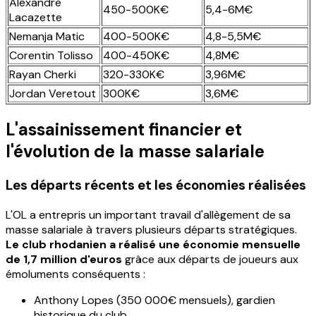
Alexandre
450-500K€
5,4-6M€
Lacazette
Nemanja Matic
400-500K€
4,8-5,5M€
Corentin Tolisso
400-450K€
4,8M€
Rayan Cherki
320-330K€
3,96M€
Jordan Veretout
300K€
3,6M€
L'assainissement financier et
l'évolution de la masse salariale
Les départs récents et les économies réalisées
L'OL a entrepris un important travail d'allègement de sa
masse salariale à travers plusieurs départs stratégiques.
Le club rhodanien a réalisé une économie mensuelle
de 1,7 million d'euros
grâce aux départs de joueurs aux
émoluments conséquents :
Anthony Lopes (350 000€ mensuels), gardien
historique du club