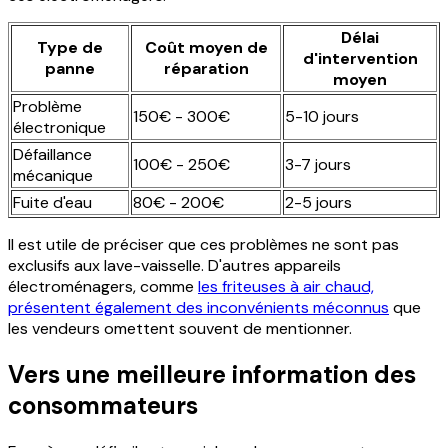
Délai
Type de
Coût moyen de
d'intervention
panne
réparation
moyen
Problème
150€ - 300€
5-10 jours
électronique
Défaillance
100€ - 250€
3-7 jours
mécanique
Fuite d'eau
80€ - 200€
2-5 jours
Il est utile de préciser que ces problèmes ne sont pas
exclusifs aux lave-vaisselle. D'autres appareils
électroménagers, comme
les friteuses à air chaud,
présentent également des inconvénients méconnus
que
les vendeurs omettent souvent de mentionner.
Vers une meilleure information des
consommateurs