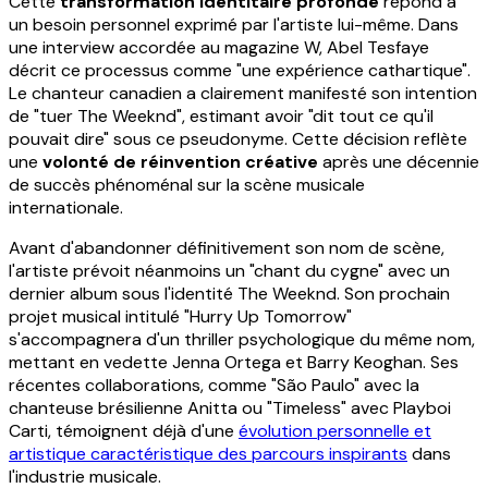
Cette
transformation identitaire profonde
répond à
un besoin personnel exprimé par l'artiste lui-même. Dans
une interview accordée au magazine W, Abel Tesfaye
décrit ce processus comme "une expérience cathartique".
Le chanteur canadien a clairement manifesté son intention
de "tuer The Weeknd", estimant avoir "dit tout ce qu'il
pouvait dire" sous ce pseudonyme. Cette décision reflète
une
volonté de réinvention créative
après une décennie
de succès phénoménal sur la scène musicale
internationale.
Avant d'abandonner définitivement son nom de scène,
l'artiste prévoit néanmoins un "chant du cygne" avec un
dernier album sous l'identité The Weeknd. Son prochain
projet musical intitulé "Hurry Up Tomorrow"
s'accompagnera d'un thriller psychologique du même nom,
mettant en vedette Jenna Ortega et Barry Keoghan. Ses
récentes collaborations, comme "São Paulo" avec la
chanteuse brésilienne Anitta ou "Timeless" avec Playboi
Carti, témoignent déjà d'une
évolution personnelle et
artistique caractéristique des parcours inspirants
dans
l'industrie musicale.