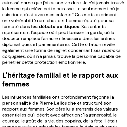
cuirassé parce que j'ai eu une vie dure. Je n'ai jamais trouvé
la femme qui enlève cette cuirasse. Le seul moment où je
suis doux, c'est avec mes enfants." Ces mots expriment
une vulnérabilité rare chez cet homme réputé pour sa
fermeté dans
les débats politiques
. Ses enfants
représentent l'espace où il peut baisser la garde, où la
douceur remplace l'armure nécessaire dans les arènes
diplomatiques et parlementaires. Cette citation révèle
également une forme de regret concernant
ses relations
conjugales
, où il n'a jamais trouvé la personne capable de
pénétrer cette protection émotionnelle.
L'héritage familial et le rapport aux
femmes
Les influences familiales ont profondément façonné
la
personnalité de Pierre Lellouche
et structuré son
rapport aux femmes. Son père lui a transmis des valeurs
essentielles qu'il décrit avec affection : "la générosité, le
courage, le goût de la vie, des copains, de la fête. Il était
grande gueule et adorait les femmes, je dois avoir repris