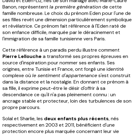
David et Eden-Liz, nés de son mariage avec Marie-Laure
Banon, représentent
la première génération
de cette
famille nombreuse. Le choix du prénom Eden pour l'une de
ses filles revêt une dimension particulièrement symbolique
et révélatrice. Ce prénom fait référence à l'Eden raté de
son enfance difficile, marquée par le déracinement et
l'immigration de sa famille tunisienne vers Paris.
Cette référence à un paradis perdu illustre comment
Pierre Lellouche
a transformé ses propres épreuves en
source d'inspiration pour nommer ses enfants. Ses
origines, entre Tunisie et France, ont forgé une identité
complexe où
le sentiment d'appartenance
s'est construit
dans la distance et la nostalgie. En donnant ce prénom à
sa fille, il exprime peut-être le désir d'offrir à sa
descendance ce qu'il n'a pas pleinement connu : un
ancrage stable et protecteur, loin des turbulences de son
propre parcours.
Solal et Sharlie, les
deux enfants plus récents
, nés
respectivement en 2003 et 2011, bénéficient d'une
protection encore plus marquée concernant leur vie