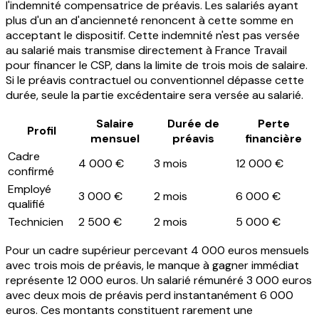
l'indemnité compensatrice de préavis. Les salariés ayant
plus d'un an d'ancienneté renoncent à cette somme en
acceptant le dispositif. Cette indemnité n'est pas versée
au salarié mais transmise directement à France Travail
pour financer le CSP, dans la limite de trois mois de salaire.
Si le préavis contractuel ou conventionnel dépasse cette
durée, seule la partie excédentaire sera versée au salarié.
Salaire
Durée de
Perte
Profil
mensuel
préavis
financière
Cadre
4 000 €
3 mois
12 000 €
confirmé
Employé
3 000 €
2 mois
6 000 €
qualifié
Technicien
2 500 €
2 mois
5 000 €
Pour un cadre supérieur percevant 4 000 euros mensuels
avec trois mois de préavis, le manque à gagner immédiat
représente 12 000 euros. Un salarié rémunéré 3 000 euros
avec deux mois de préavis perd instantanément 6 000
euros. Ces montants constituent rarement une