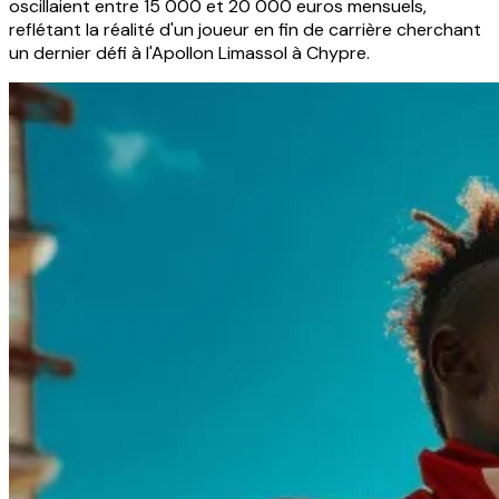
oscillaient entre 15 000 et 20 000 euros mensuels,
reflétant la réalité d'un joueur en fin de carrière cherchant
un dernier défi à l'Apollon Limassol à Chypre.