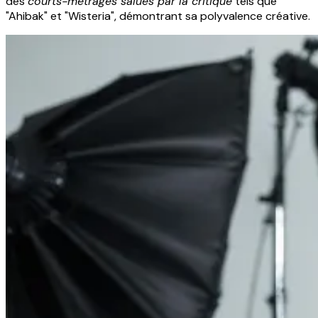
des
courts-métrages salués par la critique
tels que
"Ahibak" et "Wisteria", démontrant sa polyvalence créative.