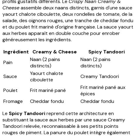
profils gustatifs différents. Le
Crispy Naan Creamy &
Cheese
assemble deux naans distincts, garnis d'une sauce
yaourt chalote ciboulette, deux rondelles de tomate, de la
salade, des oignons rouges, une tranche de cheddar fondu
et du poulet frit mariné d'origine française. La sauce yaourt
aux herbes apparaît en double couche pour enrober
généreusement les ingrédients.
Ingrédient
Creamy & Cheese
Spicy Tandoori
Naan (2 pains
Naan (2 pains
Pain
distincts)
distincts)
Yaourt chalote
Sauce
Creamy Tandoori
ciboulette
Frit mariné pané aux
Poulet
Frit mariné pané
épices
Fromage
Cheddar fondu
Cheddar fondu
Le
Spicy Tandoori
reprend cette architecture en
substituant la sauce aux herbes par une sauce Creamy
Tandoori relevée, reconnaissable à ses petits points
rouges de piment. La panure du poulet intègre également