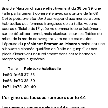
Brigitte Macron chausse effectivement du
38 ou 39
, une
taille parfaitement cohérente avec sa stature de 1m68.
Cette
pointure standard
correspond aux mensurations
habituelles des femmes françaises de sa taille. Aucune
source officielle de l'Élysée ne communique précisément
sur ce détail personnel, mais plusieurs sources fiables du
milieu de la mode convergent vers cette estimation.
L'épouse du
président Emmanuel Macron
maintient une
silhouette élancée qualifiée de "taille de guêpe", et ses
pieds s'inscrivent naturellement dans cette harmonie
morphologique générale.
Taille
Pointure habituelle
1m60-1m65
37-38
1m66-1m70
38-39
1m71-1m75
39-40
L'origine des fausses rumeurs sur le 44
Les
rumeurs sur une pointure 44
demeurent