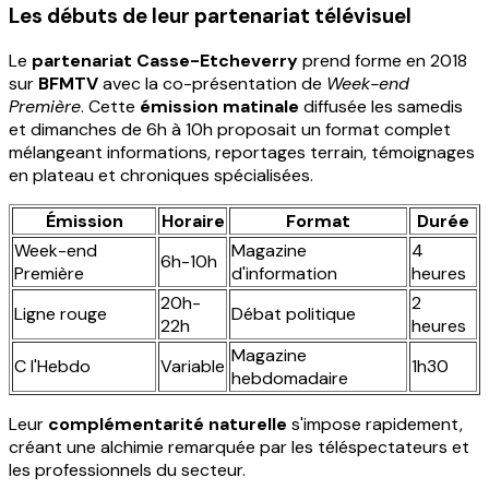
Les débuts de leur partenariat télévisuel
Le
partenariat Casse-Etcheverry
prend forme en 2018
sur
BFMTV
avec la co-présentation de
Week-end
Première
. Cette
émission matinale
diffusée les samedis
et dimanches de 6h à 10h proposait un format complet
mélangeant informations, reportages terrain, témoignages
en plateau et chroniques spécialisées.
Émission
Horaire
Format
Durée
Week-end
Magazine
4
6h-10h
Première
d'information
heures
20h-
2
Ligne rouge
Débat politique
22h
heures
Magazine
C l'Hebdo
Variable
1h30
hebdomadaire
Leur
complémentarité naturelle
s'impose rapidement,
créant une alchimie remarquée par les téléspectateurs et
les professionnels du secteur.