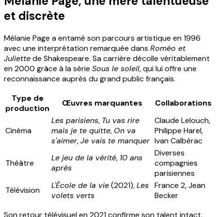
Mélanie Page, une mère talentueuse
et discrète
Mélanie Page a entamé son parcours artistique en 1996
avec une interprétation remarquée dans
Roméo et
Juliette
de Shakespeare. Sa carrière décolle véritablement
en 2000 grâce à la série
Sous le soleil
, qui lui offre une
reconnaissance auprès du grand public français.
Type de
Œuvres marquantes
Collaborations
production
Les parisiens
,
Tu vas rire
Claude Lelouch,
Cinéma
mais je te quitte
,
On va
Philippe Harel,
s'aimer
,
Je vais te manquer
Ivan Calbérac
Diverses
Le jeu de la vérité
,
10 ans
Théâtre
compagnies
après
parisiennes
L'École de la vie
(2021),
Les
France 2, Jean
Télévision
volets verts
Becker
Son retour télévisuel en 2021 confirme son talent intact.