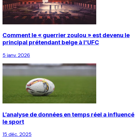
Comment le « guerrier zoulou » est devenu le
principal prétendant belge à l'UFC
5 janv. 2026
L’analyse de données en temps réel a influencé
le sport
15 déc. 2025