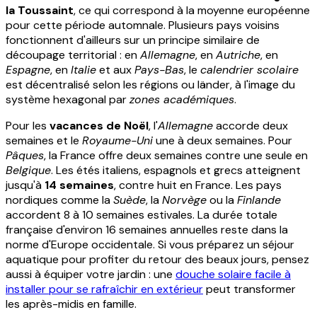
la Toussaint
, ce qui correspond à la moyenne européenne
pour cette période automnale. Plusieurs pays voisins
fonctionnent d'ailleurs sur un principe similaire de
découpage territorial : en
Allemagne
, en
Autriche
, en
Espagne
, en
Italie
et aux
Pays-Bas
, le
calendrier scolaire
est décentralisé selon les régions ou länder, à l'image du
système hexagonal par
zones académiques
.
Pour les
vacances de Noël
, l'
Allemagne
accorde deux
semaines et le
Royaume-Uni
une à deux semaines. Pour
Pâques
, la France offre deux semaines contre une seule en
Belgique
. Les étés italiens, espagnols et grecs atteignent
jusqu'à
14 semaines
, contre huit en France. Les pays
nordiques comme la
Suède
, la
Norvège
ou la
Finlande
accordent 8 à 10 semaines estivales. La durée totale
française d'environ 16 semaines annuelles reste dans la
norme d'Europe occidentale. Si vous préparez un séjour
aquatique pour profiter du retour des beaux jours, pensez
aussi à équiper votre jardin : une
douche solaire facile à
installer pour se rafraîchir en extérieur
peut transformer
les après-midis en famille.