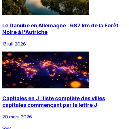
Le Danube en Allemagne : 687 km de la Forêt-
Noire à l'Autriche
13 juil. 2026
Capitales en J : liste complète des villes
capitales commençant par la lettre J
20 mars 2026
Quiz