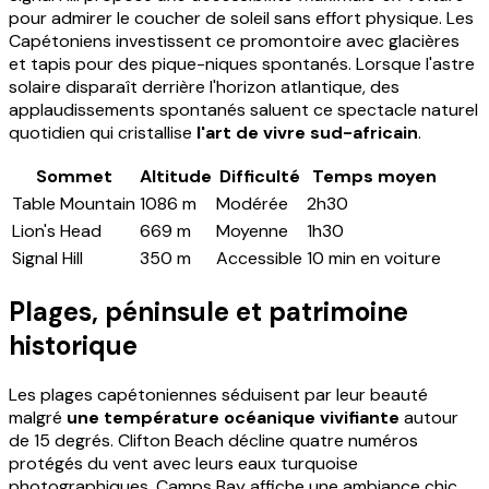
pour admirer le coucher de soleil sans effort physique. Les
Capétoniens investissent ce promontoire avec glacières
et tapis pour des pique-niques spontanés. Lorsque l'astre
solaire disparaît derrière l'horizon atlantique, des
applaudissements spontanés saluent ce spectacle naturel
quotidien qui cristallise
l'art de vivre sud-africain
.
Sommet
Altitude
Difficulté
Temps moyen
Table Mountain
1086 m
Modérée
2h30
Lion's Head
669 m
Moyenne
1h30
Signal Hill
350 m
Accessible
10 min en voiture
Plages, péninsule et patrimoine
historique
Les plages capétoniennes séduisent par leur beauté
malgré
une température océanique vivifiante
autour
de 15 degrés. Clifton Beach décline quatre numéros
protégés du vent avec leurs eaux turquoise
photographiques. Camps Bay affiche une ambiance chic