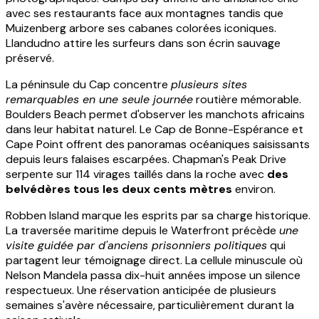
avec ses restaurants face aux montagnes tandis que
Muizenberg arbore ses cabanes colorées iconiques.
Llandudno attire les surfeurs dans son écrin sauvage
préservé.
La péninsule du Cap concentre
plusieurs sites
remarquables en une seule journée
routière mémorable.
Boulders Beach permet d'observer les manchots africains
dans leur habitat naturel. Le Cap de Bonne-Espérance et
Cape Point offrent des panoramas océaniques saisissants
depuis leurs falaises escarpées. Chapman's Peak Drive
serpente sur 114 virages taillés dans la roche avec
des
belvédères tous les deux cents mètres
environ.
Robben Island marque les esprits par sa charge historique.
La traversée maritime depuis le Waterfront précède
une
visite guidée par d'anciens prisonniers politiques
qui
partagent leur témoignage direct. La cellule minuscule où
Nelson Mandela passa dix-huit années impose un silence
respectueux. Une réservation anticipée de plusieurs
semaines s'avère nécessaire, particulièrement durant la