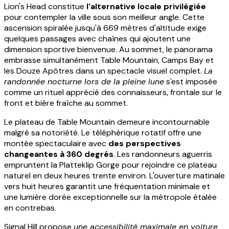
Lion's Head constitue
l'alternative locale privilégiée
pour contempler la ville sous son meilleur angle. Cette
ascension spiralée jusqu'à 669 mètres d'altitude exige
quelques passages avec chaînes qui ajoutent une
dimension sportive bienvenue. Au sommet, le panorama
embrasse simultanément Table Mountain, Camps Bay et
les Douze Apôtres dans un spectacle visuel complet.
La
randonnée nocturne lors de la pleine lune
s'est imposée
comme un rituel apprécié des connaisseurs, frontale sur le
front et bière fraîche au sommet.
Le plateau de Table Mountain demeure incontournable
malgré sa notoriété. Le téléphérique rotatif offre une
montée spectaculaire avec
des perspectives
changeantes à 360 degrés
. Les randonneurs aguerris
empruntent la Platteklip Gorge pour rejoindre ce plateau
naturel en deux heures trente environ. L'ouverture matinale
vers huit heures garantit une fréquentation minimale et
une lumière dorée exceptionnelle sur la métropole étalée
en contrebas.
Signal Hill propose
une accessibilité maximale en voiture