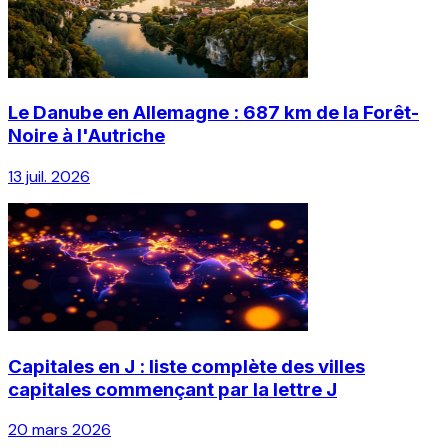
Le Danube en Allemagne : 687 km de la Forêt-
Noire à l'Autriche
13 juil. 2026
Capitales en J : liste complète des villes
capitales commençant par la lettre J
20 mars 2026