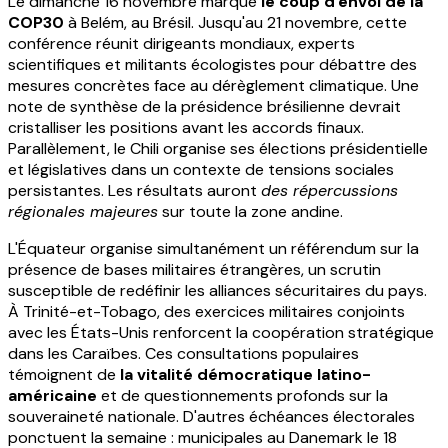
Le dimanche 16 novembre marque
le coup d'envoi de la
COP30
à Belém, au Brésil. Jusqu'au 21 novembre, cette
conférence réunit dirigeants mondiaux, experts
scientifiques et militants écologistes pour débattre des
mesures concrètes face au dérèglement climatique. Une
note de synthèse de la présidence brésilienne devrait
cristalliser les positions avant les accords finaux.
Parallèlement, le Chili organise ses élections présidentielle
et législatives dans un contexte de tensions sociales
persistantes. Les résultats auront
des répercussions
régionales majeures
sur toute la zone andine.
L'Équateur organise simultanément un référendum sur la
présence de bases militaires étrangères, un scrutin
susceptible de redéfinir les alliances sécuritaires du pays.
À Trinité-et-Tobago, des exercices militaires conjoints
avec les États-Unis renforcent la coopération stratégique
dans les Caraïbes. Ces consultations populaires
témoignent de
la vitalité démocratique latino-
américaine
et de questionnements profonds sur la
souveraineté nationale. D'autres échéances électorales
ponctuent la semaine : municipales au Danemark le 18