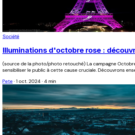
Société
Illuminations d'octobre rose : découvr
(source de la photo/photo retouché) La campagne Octobre ro
sensibiliser le public à cette cause cruciale. Découvrons ense
Pete
·
1 oct. 2024
·
4 min