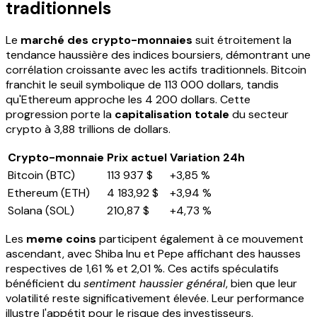
traditionnels
Le
marché des crypto-monnaies
suit étroitement la
tendance haussière des indices boursiers, démontrant une
corrélation croissante avec les actifs traditionnels. Bitcoin
franchit le seuil symbolique de 113 000 dollars, tandis
qu'Ethereum approche les 4 200 dollars. Cette
progression porte la
capitalisation totale
du secteur
crypto à 3,88 trillions de dollars.
Crypto-monnaie
Prix actuel
Variation 24h
Bitcoin (BTC)
113 937 $
+3,85 %
Ethereum (ETH)
4 183,92 $
+3,94 %
Solana (SOL)
210,87 $
+4,73 %
Les
meme coins
participent également à ce mouvement
ascendant, avec Shiba Inu et Pepe affichant des hausses
respectives de 1,61 % et 2,01 %. Ces actifs spéculatifs
bénéficient du
sentiment haussier général
, bien que leur
volatilité reste significativement élevée. Leur performance
illustre l'appétit pour le risque des investisseurs.