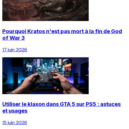
Pourquoi Kratos n'est pas mort à la fin de God
of War 3
17 juin 2026
Utiliser le klaxon dans GTA 5 sur PS5 : astuces
et usages
15 juin 2026