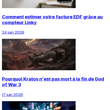
Comment estimer votre facture EDF grâce au
compteur Linky
24 juin 2026
Pourquoi Kratos n'est pas mort à la fin de God
of War 3
17 juin 2026