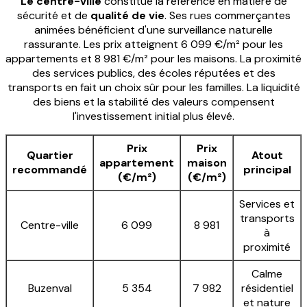
Le centre-ville
constitue la référence en matière de
sécurité et de
qualité de vie
. Ses rues commerçantes
animées bénéficient d'une surveillance naturelle
rassurante. Les prix atteignent 6 099 €/m² pour les
appartements et 8 981 €/m² pour les maisons. La proximité
des services publics, des écoles réputées et des
transports en fait un choix sûr pour les familles. La liquidité
des biens et la stabilité des valeurs compensent
l'investissement initial plus élevé.
Prix
Prix
Quartier
Atout
appartement
maison
recommandé
principal
(€/m²)
(€/m²)
Services et
transports
Centre-ville
6 099
8 981
à
proximité
Calme
Buzenval
5 354
7 982
résidentiel
et nature