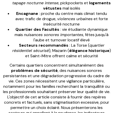
tapage nocturne intense
, pickpockets et
logements
vétustes
mal isolés
Encagnane
: proche du centre mais climat tendu
avec trafic de drogue,
violences urbaines
et forte
insécurité nocturne
Quartier des Facultés
: vie étudiante dynamique
mais
nuisances sonores importantes
, fêtes jusqu'à
l'aube et turnover locatif élevé
Secteurs recommandés
: La Torse (
quartier
résidentiel sécurisé
), Mazarin (
élégance historique
)
et Saint-Mitre offrent calme et sécurité
Certains quartiers concentrent simultanément des
problèmes de sécurité
, des nuisances sonores
persistantes et une dégradation progressive du cadre de
vie. Ces zones nécessitent une vigilance particulière,
notamment pour les familles recherchant la tranquillité ou
les professionnels souhaitant préserver leur qualité de vie.
L'objectif de cet article consiste à fournir des repères
concrets et factuels, sans stigmatisation excessive, pour
permettre un choix éclairé. Nous présenterons les
secteurs qui appellent à la prudence, les indicateurs