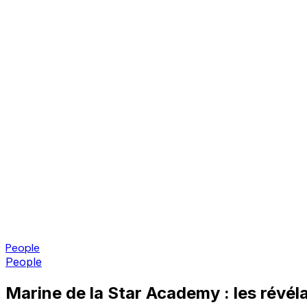
People
People
Marine de la Star Academy : les rév