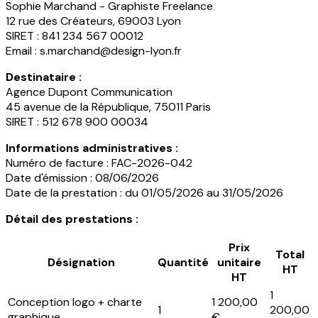
Sophie Marchand - Graphiste Freelance
12 rue des Créateurs, 69003 Lyon
SIRET : 841 234 567 00012
Email : s.marchand@design-lyon.fr
Destinataire :
Agence Dupont Communication
45 avenue de la République, 75011 Paris
SIRET : 512 678 900 00034
Informations administratives :
Numéro de facture : FAC-2026-042
Date d'émission : 08/06/2026
Date de la prestation : du 01/05/2026 au 31/05/2026
Détail des prestations :
Prix
Total
Désignation
Quantité
unitaire
HT
HT
1
Conception logo + charte
1 200,00
1
200,00
graphique
€