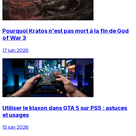
Pourquoi Kratos n'est pas mort à la fin de God
of War 3
17 juin 2026
Utiliser le klaxon dans GTA 5 sur PS5 : astuces
et usages
15 juin 2026