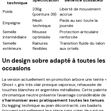
Spécification
Bénéfice utilisateur
technique
236g
Liberté de mouvement
Poids
(pointure 39)
accrue
Mesh
Pieds au sec toute la
Empeigne
technique
journée
Semelle
Mousse
Protection articulaire
intermédiaire
optimisée
renforcée
Semelle
Rainures
Transition fluide du talon
extérieure
flexibles
aux orteils
Un design sobre adapté à toutes les
occasions
La version actuellement en promotion arbore une teinte «
Ghost », gris très clair presque vaporeux, rehaussée de
touches blanches et argentées métallisées. Cette palette
chromatique neutre présente l'avantage considérable de
s'harmoniser avec pratiquement toutes les tenues
.
Du legging technique au jean décontracté, ces baskets
trouvent naturellement leur place sans créer de rupture